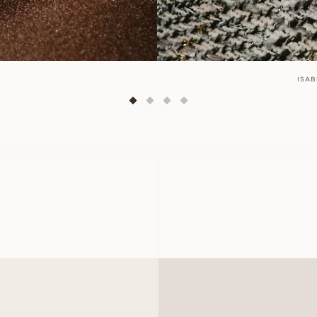
ISAB
TENNIS
PORTOFIN
AUS
AUS
EUR
2 620
EUR
1 650