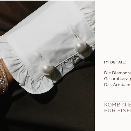
IM DETAIL:
Die Diamante
Gesamtkaratg
Das Armband 
KOMBINIE
FÜR EIN