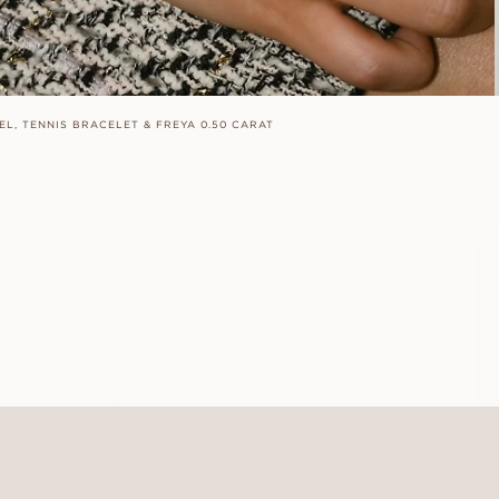
EL, TENNIS BRACELET & FREYA 0.50 CARAT
O
FRANCES
AUS
EUR
2 490