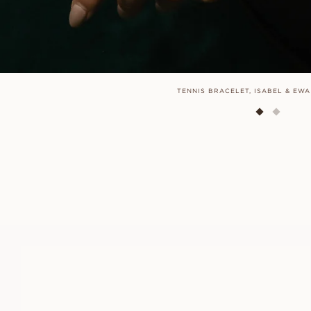
TENNIS BRACELET, ISABEL & EWA
TENNIS
AUS
EUR
2 620