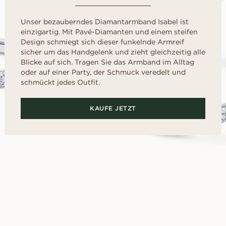
liff
schliff
Childhood Kollektion
d
um Ihre perfekte G
M
EN
ERST DER A
inzess-
Radiant-
Kaufratgeber
RATGEBER
AUSWAHL
Unser bezauberndes Diamantarmband Isabel ist
liff
schliff
einzigartig. Mit Pavé-Diamanten und einem steifen
Diamanten-Ratgeber
Leihen Sie sich f
Diamant-Ratgeber
al- schliff
Herz- schliff
Design schmiegt sich dieser funkelnde Armreif
einen Platzhalter-
Fluoreszenz
sicher um das Handgelenk und zieht gleichzeitig alle
Sie den echten Ri
scher-
Marquise-
ENTDECKEN SIE ALLE EDITORIALS
nach dem „Ja“.
Blicke auf sich. Tragen Sie das Armband im Alltag
hliff
Schliff
Diamant-Zertifikat
oder auf einer Party, der Schmuck veredelt und
Wie Sie Ihren Diamanten
schmückt jedes Outfit.
optisch größer wirken lassen
Politur eines Diamanten
KAUFE JETZT