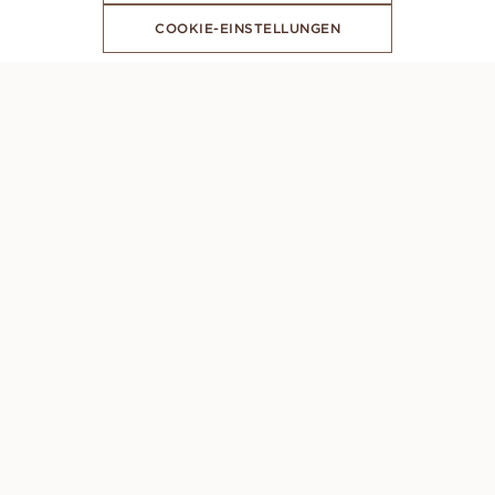
COOKIE-EINSTELLUNGEN
ABONNIERE UNSEREN NEWSLETTER
PERSÖNLICHE BERATUNG
Montag – Sonntag: 8AM - 10PM (GMT +1)