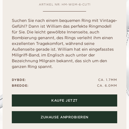
liff
schliff
Childhood Kollektion
d
um Ihre perfekte G
ARTIKEL NR: HM-WGM-6-CUT1
M
EN
ERST DER A
inzess-
Radiant-
Kaufratgeber
RATGEBER
AUSWAHL
liff
schliff
Diamanten-Ratgeber
Leihen Sie sich f
Suchen Sie nach einem bequemen Ring mit Vintage-
Diamant-Ratgeber
al- schliff
Herz- schliff
einen Platzhalter-
Gefühl? Dann ist William das perfekte Ringmodell
Fluoreszenz
Sie den echten Ri
scher-
Marquise-
für Sie. Die leicht gewölbte Innenseite, auch
ENTDECKEN SIE ALLE EDITORIALS
nach dem „Ja“.
hliff
Schliff
Diamant-Zertifikat
Bombierung genannt, des Rings verleiht ihm einen
exzellenten Tragekomfort, während seine
Wie Sie Ihren Diamanten
Außenseite gerade ist. William hat ein eingefasstes
optisch größer wirken lassen
Millgriff-Band, im Englisch auch unter der
Politur eines Diamanten
Bezeichnung Milgrain bekannt, das sich um den
ganzen Ring spannt.
DYBDE:
CA. 1.7MM
BREDDE:
CA. 6.0MM
KAUFE JETZT
ZUHAUSE ANPROBIEREN