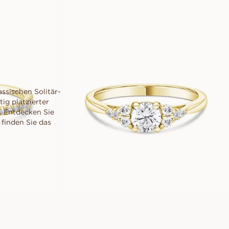
EUR
1,250
ssischen Solitär-
ig platzierter
. Entdecken Sie
finden Sie das