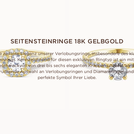
EUR
1,720
EUR
1,210
SEITENSTEINRINGE 18K GELBGOLD
e zeitlose Eleganz unserer Verlobungsringe, insbesondere des kla
einrings. Kennzeichnend für diesen exklusiven Ringtyp ist ein mitt
eschmackvoll von drei bis sechs eleganten Krappen umfasst wird
ruckende Auswahl an Verlobungsringen und Diamantringen und 
perfekte Symbol Ihrer Liebe.