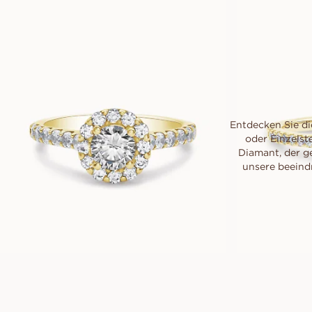
EUR
1,880
Entdecken Sie di
oder Einzelst
Diamant, der g
unsere beeind