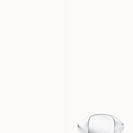
EUR
1,260
EUR
1,770
LYKKE
LILIBETH
AUS
AUS
EUR
1,110
EUR
8,730
ELIN
CASSANDRA
AUS
AUS
EUR
1,630
EUR
1,540
JENNIFER
BILLIE
AUS
AUS
EUR
1,390
EUR
2,620
NOEL
AUS
EUR
750