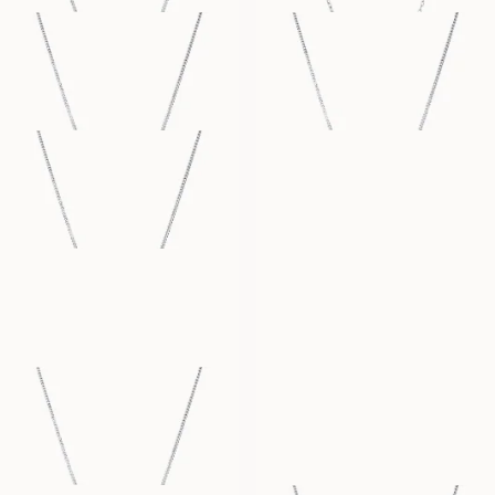
MARIANNE
ODETTE
AUS
AUS
EUR
670
EUR
840
ERICA
PENNY
AUS
AUS
EUR
670
EUR
430
HENRIETTA
STEPHANIE
AUS
AUS
EUR
950
EUR
1,010
STELLA
SUZANNE
AUS
AUS
EUR
780
EUR
430