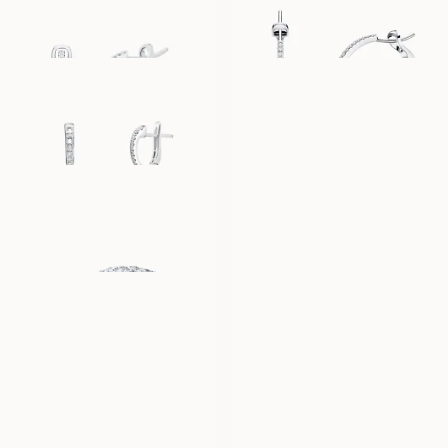
EUR
3,310
EUR
5,320
AMELIE
TULIPE
AUS
AUS
EUR
5,170
EUR
2,200
CANNES
PORTOFINO
AUS
AUS
EUR
15,990
EUR
1,630
LILIBETH
PALERMO
AUS
AUS
EUR
8,730
EUR
970
LOLA
LUNETTE
AUS
AUS
EUR
2,090
EUR
830