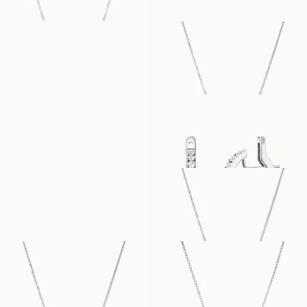
FRANCES
SIENNA
AUS
AUS
EUR
2,450
EUR
670
PARISA BRACELET
SIRI
AUS
AUS
EUR
880
EUR
7,220
STELLA
STACY
AUS
AUS
EUR
430
EUR
730
THILDE
OPHELIA
AUS
AUS
EUR
670
EUR
2,190