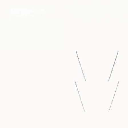
EUR
2,250
EUR
1,100
PONZA
PONZA ETERNITY
AUS
AUS
EUR
2,760
EUR
2,090
MARIANNE
EMILY
AUS
AUS
EUR
430
EUR
670
SIENNA
AUDREY
AUS
AUS
EUR
430
EUR
1,010
MUSHROOM
CHERRY-CHÉRI
AUS
AUS
EUR
970
EUR
1,020