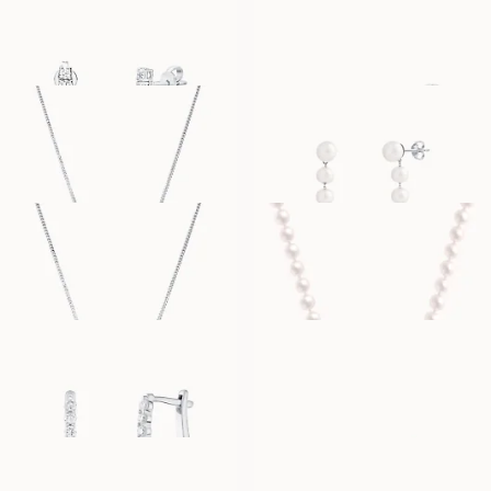
AUS
AUS
EUR
3,420
EUR
1,580
POPPY
PEGGY
AUS
AUS
EUR
1,530
EUR
730
PENELOPE
PARISA
AUS
AUS
EUR
910
EUR
1,160
POLLY
CARA MINIME
AUS
AUS
EUR
1,400
EUR
2,470
CARA PETITE
CARA MOYENNE
AUS
AUS