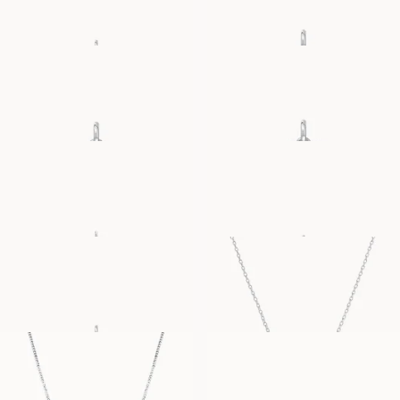
SEASHELL
PURE HEART
AUS
AUS
EUR
1,420
EUR
1,780
HAND
BLISSFUL SMILEY
AUS
AUS
EUR
540
EUR
880
LUCKY CLOVER
LETTER NECKLACE
AUS
AUS
EUR
1,080
EUR
1,530
PALOMA
THILDE
AUS
AUS
EUR
670
EUR
430