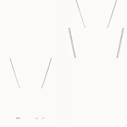
SIMONE
STEPHANIE
AUS
AUS
EUR
430
EUR
1,700
ERICA
BLAIR
AUS
AUS
EUR
430
EUR
12,020
HEDVIG
SAM
AUS
AUS
EUR
1,860
EUR
4,290
IVY
MAYA
AUS
AUS
EUR
6,250
EUR
2,950
YASMINE
POPPY