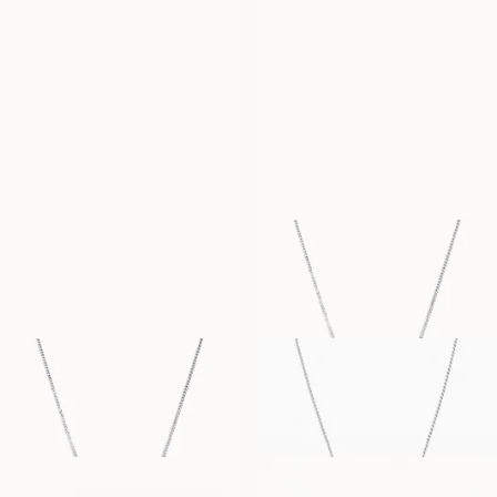
AUS
AUS
EUR
250
EUR
3,180
SOPHIE
EMILY
AUS
AUS
EUR
430
EUR
430
PAMELA
PAMELA
AUS
AUS
EUR
430
EUR
670
SOPHIE
BIRTHSTONE
AUS
AUS
EUR
670
EUR
400
BIARRITZ
BIARRITZ BAND
AUS
AUS