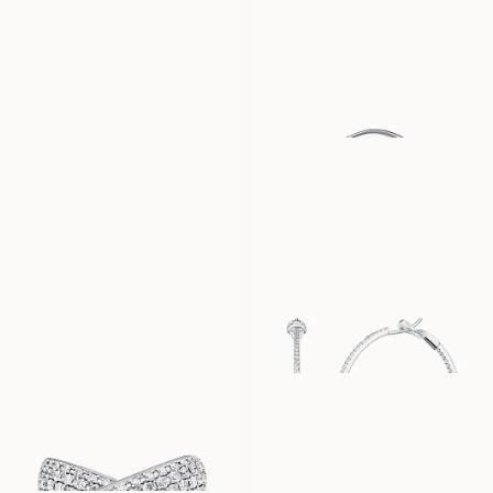
HOLLY
CHARLIE
AUS
AUS
EUR
1,110
EUR
2,780
BILLIE
COMO
AUS
AUS
EUR
2,620
EUR
2,150
CAPRI
CARA GRANDE
AUS
AUS
EUR
2,070
EUR
7,790
POSITANO
IRIS
AUS
AUS
EUR
9,350
EUR
6,860