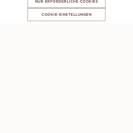
NUR ERFORDERLICHE COOKIES
COOKIE-EINSTELLUNGEN
ABONNIERE UNSEREN NEWSLETTER
PERSÖNLICHE BERATUNG
Montag – Sonntag: 8AM - 10PM (GMT +1)