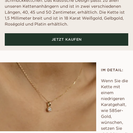
Schmuckkettchen. Das klassische Design passt zu allen
unseren Kettenanhängern und ist in zwei verschiedenen
Längen, 40, 45 und 50 Zentimeter, erhältlich. Die Kette ist
1,5 Millimeter breit und ist in 18 Karat Weißgold, Gelbgold,
Roségold und Platin erhältlich.
JETZT KAUFEN
IM DETAIL:
Wenn Sie die
Kette mit
einem
niedrigeren
Karatgehalt,
wie 585er-
Gold,
wünschen,
setzen Sie