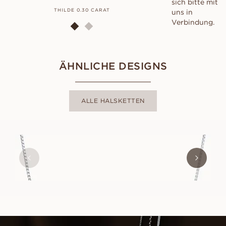
sich bitte mit
THILDE 0.30 CARAT
EM
uns in
Verbindung.
ÄHNLICHE DESIGNS
ALLE HALSKETTEN
BOX CHAIN
AUS
EUR
680