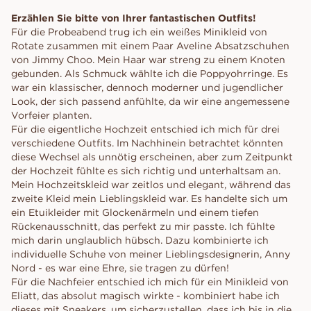
Erzählen Sie bitte von Ihrer fantastischen Outfits!
Für die Probeabend trug ich ein weißes Minikleid von
Rotate zusammen mit einem Paar Aveline Absatzschuhen
von Jimmy Choo. Mein Haar war streng zu einem Knoten
gebunden. Als Schmuck wählte ich die Poppyohrringe. Es
war ein klassischer, dennoch moderner und jugendlicher
Look, der sich passend anfühlte, da wir eine angemessene
Vorfeier planten.
Für die eigentliche Hochzeit entschied ich mich für drei
verschiedene Outfits. Im Nachhinein betrachtet könnten
diese Wechsel als unnötig erscheinen, aber zum Zeitpunkt
der Hochzeit fühlte es sich richtig und unterhaltsam an.
Mein Hochzeitskleid war zeitlos und elegant, während das
zweite Kleid mein Lieblingskleid war. Es handelte sich um
ein Etuikleider mit Glockenärmeln und einem tiefen
Rückenausschnitt, das perfekt zu mir passte. Ich fühlte
mich darin unglaublich hübsch. Dazu kombinierte ich
individuelle Schuhe von meiner Lieblingsdesignerin, Anny
Nord - es war eine Ehre, sie tragen zu dürfen!
Für die Nachfeier entschied ich mich für ein Minikleid von
Eliatt, das absolut magisch wirkte - kombiniert habe ich
dieses mit Sneakers, um sicherzustellen, dass ich bis in die