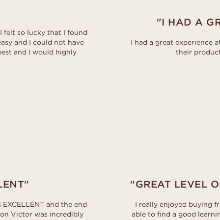
"I HAD A G
 felt so lucky that I found
asy and I could not have
I had a great experience a
best and I would highly
their produc
LENT"
"GREAT LEVEL 
as EXCELLENT and the end
I really enjoyed buying 
on Victor was incredibly
able to find a good learn