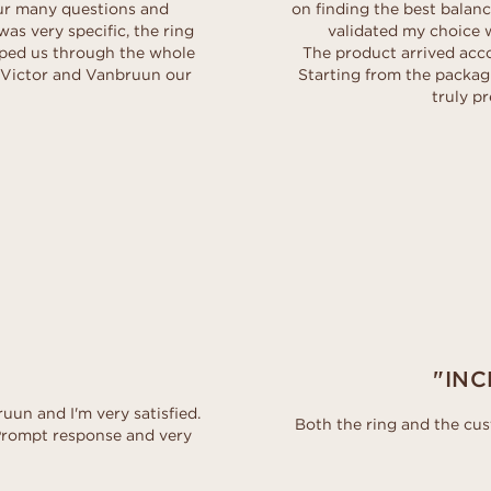
our many questions and
on finding the best balanc
as very specific, the ring
validated my choice w
lped us through the whole
The product arrived acco
e Victor and Vanbruun our
Starting from the packagi
truly p
"INC
uun and I'm very satisfied.
Both the ring and the cu
 Prompt response and very