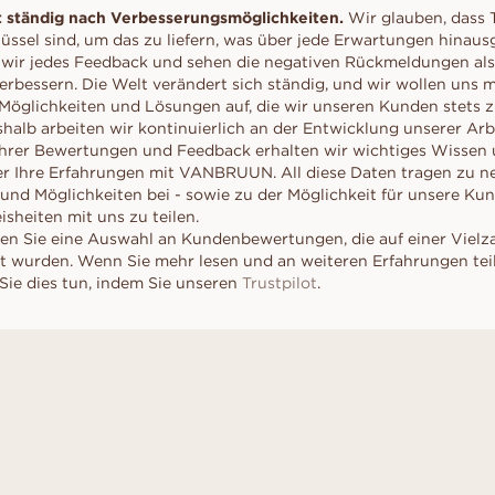
liff
schliff
Childhood Kollektion
d
um Ihre perfekte G
ständig nach Verbesserungsmöglichkeiten.
Wir glauben, dass 
M
EN
ERST DER A
inzess-
Radiant-
Kaufratgeber
RATGEBER
lüssel sind, um das zu liefern, was über jede Erwartungen hinaus
AUSWAHL
liff
schliff
wir jedes Feedback und sehen die negativen Rückmeldungen als
Diamanten-Ratgeber
Leihen Sie sich f
Diamant-Ratgeber
erbessern. Die Welt verändert sich ständig, und wir wollen uns m
al- schliff
Herz- schliff
einen Platzhalter-
öglichkeiten und Lösungen auf, die wir unseren Kunden stets 
Fluoreszenz
Sie den echten Ri
scher-
Marquise-
eshalb arbeiten wir kontinuierlich an der Entwicklung unserer Ar
ENTDECKEN SIE ALLE EDITORIALS
nach dem „Ja“.
hliff
Schliff
Diamant-Zertifikat
Ihrer Bewertungen und Feedback erhalten wir wichtiges Wissen
Wie Sie Ihren Diamanten
er Ihre Erfahrungen mit VANBRUUN. All diese Daten tragen zu n
optisch größer wirken lassen
nd Möglichkeiten bei - sowie zu der Möglichkeit für unsere Kun
heiten mit uns zu teilen.
Politur eines Diamanten
en Sie eine Auswahl an Kundenbewertungen, die auf einer Vielz
lt wurden. Wenn Sie mehr lesen und an weiteren Erfahrungen te
ie dies tun, indem Sie unseren
Trustpilot
.