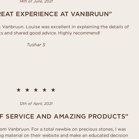
14th of June, 2021
REAT EXPERIENCE AT VANBRUUN"
t Vanbruun. Louise was excellent in explaining the details of
ts and shared good advice. Highly recommend!
Tushar S
12th of April, 2021
OF SERVICE AND AMAZING PRODUCTS"
from Vanbruun. For a total newbie on precious stones, I was
ing material on their website and make an educated decision