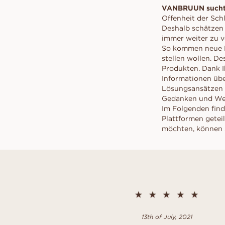
Angebot anfordern
sch
VANBRUUN ♡ Childhoo
VANBRUUN sucht 
VOR DEM KAUFEN ANPROBIER
Konfliktfreie Diamanten
collection
Angebot anfordern
Pr
So funktioniert's
Offenheit der Sch
sch
Deshalb schätzen 
EDITORIAL
So funktioniert's
immer weiter zu v
Ov
So kommen neue M
As
stellen wollen. D
Sc
Produkten. Dank 
Informationen üb
Lösungsansätzen u
Gedanken und Weis
Im Folgenden find
Plattformen getei
möchten, können S
13th of July, 2021