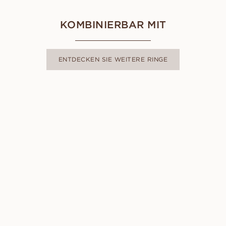
KOMBINIERBAR MIT
ENTDECKEN SIE WEITERE RINGE
LOVISA
AUS
USD
5,760
DIANA
AUS
USD
1,120
DANIELA
AUS