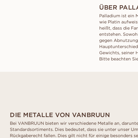
Angebot anfordern
sch
VANBRUUN ♡ Childhoo
ÜBER PALL
VOR DEM KAUFEN ANPROBIER
Konfliktfreie Diamanten
collection
Angebot anfordern
Pr
So funktioniert's
Palladium ist ein 
sch
EDITORIAL
So funktioniert's
wie Platin aufwei
Ov
heißt, dass die F
As
entstehen. Sowohl 
Sc
gegen Abnutzung 
Hauptunterschied 
Gewichts, seiner H
Bitte beachten Sie
DIE METALLE VON VANBRUUN
Bei VANBRUUN bieten wir verschiedene Metalle an, darunter 
Standardsortiments. Dies bedeutet, dass sie unter unser U
Rückgaberecht fallen. Dies gilt nicht für einige besonders s