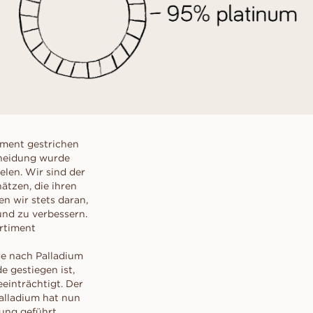
ment gestrichen
cheidung wurde
len. Wir sind der
tzen, die ihren
n wir stets daran,
und zu verbessern.
ortiment
ge nach Palladium
e gestiegen ist,
eeinträchtigt. Der
Palladium hat nun
ung geführt,