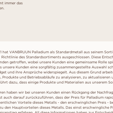
ent immer das
en.
1 hat VANBRUUN Palladium als Standardmetall aus seinem Sorti
 Richtlinie des Standardsortiments ausgeschlossen. Diese Ents
den getroffen, wobei unsere Kunden eine gemeinsame Rolle spie
 unsere Kunden eine sorgfältig zusammengestellte Auswahl schä
udget und ihre Ansprüche widerspiegelt. Aus diesem Grund arbeite
, Produkte und Betriebsabläufe zu analysieren, zu aktualisieren 
führt dazu, dass einige Produkte und Materialien aus unserem S
hren haben wir bei unseren Kunden einen Rückgang der Nachfra
 ist auch darauf zurückzuführen, dass der Preis für Palladium rapid
ntlichen Vorteile dieses Metalls - den erschwinglichen Preis - b
 zu den Hauptvorteilen dieses Metalls. Das einst erschwingliche 
isanstieg erfahren. All diese Informationen haben zur Entscheid