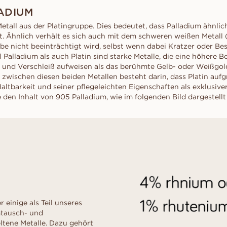
liff
schliff
Childhood Kollektion
d
um Ihre perfekte G
M
ADIUM
EN
ERST DER A
inzess-
Radiant-
Kaufratgeber
RATGEBER
AUSWAHL
Metall aus der Platingruppe. Dies bedeutet, dass Palladium ähnli
liff
schliff
Diamanten-Ratgeber
Leihen Sie sich f
st. Ähnlich verhält es sich auch mit dem schweren weißen Metall 
Diamant-Ratgeber
al- schliff
Herz- schliff
einen Platzhalter-
arbe nicht beeinträchtigt wird, selbst wenn dabei Kratzer oder B
Fluoreszenz
Sie den echten Ri
scher-
Marquise-
Palladium als auch Platin sind starke Metalle, die eine höhere B
ENTDECKEN SIE ALLE EDITORIALS
nach dem „Ja“.
hliff
Schliff
Diamant-Zertifikat
und Verschleiß aufweisen als das berühmte Gelb- oder Weißgol
zwischen diesen beiden Metallen besteht darin, dass Platin auf
Wie Sie Ihren Diamanten
altbarkeit und seiner pflegeleichten Eigenschaften als exklusive
optisch größer wirken lassen
 den Inhalt von 905 Palladium, wie im folgenden Bild dargestellt
Politur eines Diamanten
einige als Teil unseres
mtausch- und
eltene Metalle. Dazu gehört