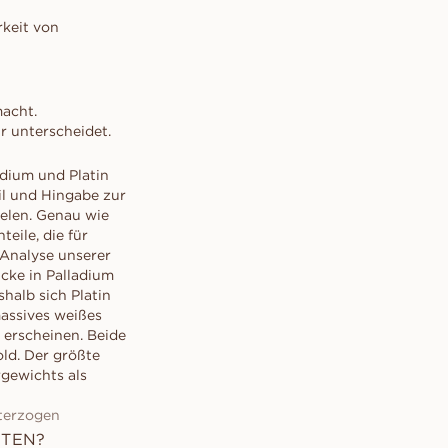
rkeit von
macht.
r unterscheidet.
adium und Platin
il und Hingabe zur
ielen. Genau wie
eile, die für
 Analyse unserer
cke in Palladium
halb sich Platin
massives weißes
 erscheinen. Beide
ld. Der größte
rgewichts als
terzogen
HTEN?