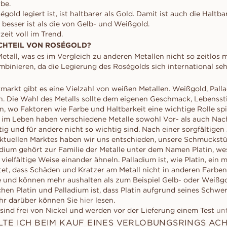
be.
gold legiert ist, ist haltbarer als Gold. Damit ist auch die Haltba
 besser ist als die von Gelb- und Weißgold.
zeit voll im Trend.
CHTEIL VON ROSÉGOLD?
Metall, was es im Vergleich zu anderen Metallen nicht so zeitlos 
mbinieren, da die Legierung des Roségolds sich international seh
rkt gibt es eine Vielzahl von weißen Metallen. Weißgold, Pall
en. Die Wahl des Metalls sollte dem eigenen Geschmack, Lebensst
n, wo Faktoren wie Farbe und Haltbarkeit eine wichtige Rolle sp
 im Leben haben verschiedene Metalle sowohl Vor- als auch Nacht
ig und für andere nicht so wichtig sind. Nach einer sorgfältigen
tuellen Marktes haben wir uns entschieden, unsere Schmuckstü
adium gehört zur Familie der Metalle unter dem Namen Platin, wes
vielfältige Weise einander ähneln. Palladium ist, wie Platin, ein 
tet, dass Schäden und Kratzer am Metall nicht in anderen Farben
de und können mehr aushalten als zum Beispiel Gelb- oder Weißgo
hen Platin und Palladium ist, dass Platin aufgrund seines Schwe
Mehr darüber können Sie
hier
lesen.
 sind frei von Nickel und werden vor der Lieferung einem Test
un
TE ICH BEIM KAUF EINES VERLOBUNGSRINGS AC