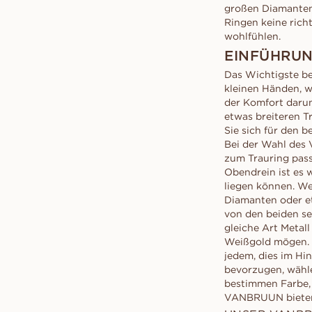
großen Diamanten,
Ringen keine rich
wohlfühlen.
EINFÜHRU
Das Wichtigste be
kleinen Händen, w
der Komfort darun
etwas breiteren T
Sie sich für den 
Bei der Wahl des 
zum Trauring passt
Obendrein ist es w
liegen können. Wen
Diamanten oder et
von den beiden se
gleiche Art Metal
Weißgold mögen. E
jedem, dies im Hin
bevorzugen, wähle
bestimmen Farbe, 
VANBRUUN bieten 