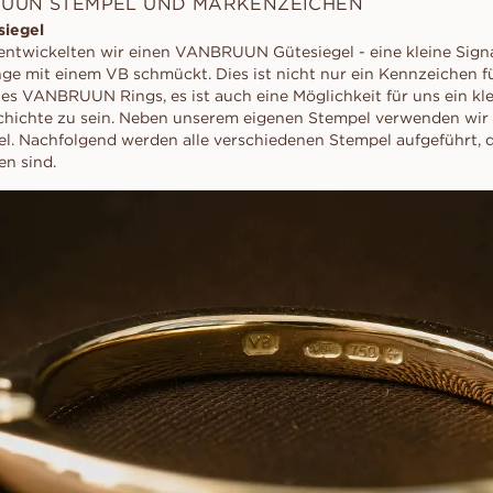
UUN STEMPEL UND MARKENZEICHEN
iegel
entwickelten wir einen VANBRUUN Gütesiegel - eine kleine Signa
nge mit einem VB schmückt. Dies ist nicht nur ein Kennzeichen fü
nes VANBRUUN Rings, es ist auch eine Möglichkeit für uns ein klei
schichte zu sein. Neben unserem eigenen Stempel verwenden wir
l. Nachfolgend werden alle verschiedenen Stempel aufgeführt, 
en sind.