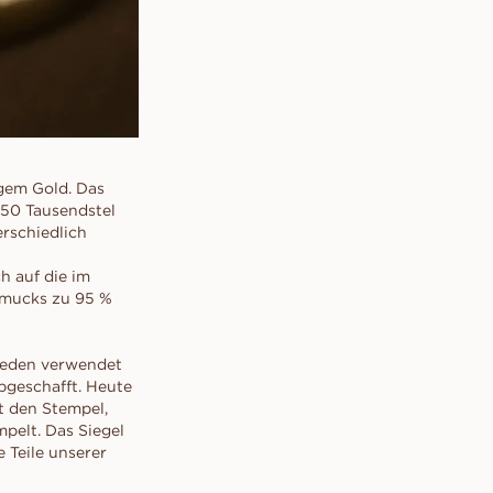
igem Gold. Das
750 Tausendstel
erschiedlich
h auf die im
hmucks zu 95 %
hweden verwendet
bgeschafft. Heute
t den Stempel,
mpelt. Das Siegel
 Teile unserer