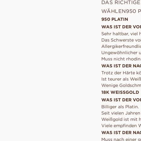
DAS RICHTIG
WÄHLEN950 P
950 PLATIN
WAS IST DER VO
Sehr haltbar, viel 
Das Schwerste von
Allergikerfreundli
Ungewöhnlicher un
Muss nicht rhodini
WAS IST DER NA
Trotz der Härte k
Ist teurer als Wei
Wenige Goldschmie
18K WEISSGOLD
WAS IST DER VO
Billiger als Platin.
Seit vielen Jahren
Weißgold ist mit 
Viele empfinden W
WAS IST DER NA
Muss nach einer g