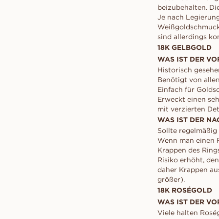
beizubehalten. Di
Je nach Legierung
Weißgoldschmuck h
sind allerdings ko
18K GELBGOLD
WAS IST DER VO
Historisch gesehe
Benötigt von allen
Einfach für Goldsc
Erweckt einen seh
mit verzierten Det
WAS IST DER NA
Sollte regelmäßig 
Wenn man einen Ri
Krappen des Rings 
Risiko erhöht, de
daher Krappen aus
größer).
18K ROSÉGOLD
WAS IST DER VO
Viele halten Rosé