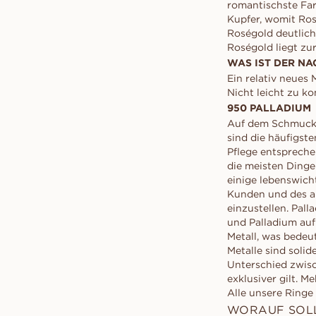
romantischste Far
Kupfer, womit Rosé
Roségold deutlich
Roségold liegt zur
WAS IST DER NA
Ein relativ neues 
Nicht leicht zu ko
950 PALLADIUM
Auf dem Schmuckma
sind die häufigst
Pflege entspreche
die meisten Dinge
einige lebenswicht
Kunden und des ak
einzustellen. Pall
und Palladium auf 
Metall, was bedeu
Metalle sind soli
Unterschied zwisc
exklusiver gilt. 
Alle unsere Ringe
WORAUF SOLL