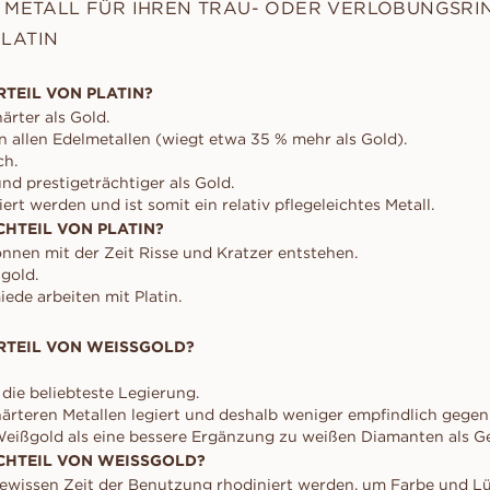
E METALL FÜR IHREN TRAU- ODER VERLOBUNGSRI
LATIN
RTEIL VON PLATIN?
härter als Gold.
 allen Edelmetallen (wiegt etwa 35 % mehr als Gold).
ch.
d prestigeträchtiger als Gold.
ert werden und ist somit ein relativ pflegeleichtes Metall.
CHTEIL VON PLATIN?
önnen mit der Zeit Risse und Kratzer entstehen.
ßgold.
de arbeiten mit Platin.
RTEIL VON WEISSGOLD?
 die beliebteste Legierung.
härteren Metallen legiert und deshalb weniger empfindlich gegen 
eißgold als eine bessere Ergänzung zu weißen Diamanten als Ge
CHTEIL VON WEISSGOLD?
ewissen Zeit der Benutzung rhodiniert werden, um Farbe und Lü