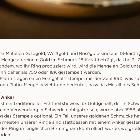
en Metallen Gelbgold, Weißgold und Roségold sind aus 18-karät
e Menge an reinem Gold im Schmuck 18 Karat beträgt, das heißt 
achdem, wo Ihr Ring produziert wird, wird die Menge an Gold unt
nn daher als 750 oder 18K gestempelt werden.
Platin tragen einen Feingehaltsstempel mit der Zahl 950, was sic
nen Platin-Menge bezieht und bedeutet, dass das Metall des Sc
.
 Anker
ist ein traditioneller Echtheitsbeweis für Goldgehalt, der in Sc
seine Verwendung in Schweden obligatorisch, wurde aber 1988 a
g des Stempels optional. Ein Teil unseres goldenen Schmucks ha
Die meisten unserer Ringe sind stattdessen mit einem Anker geste
s der Ring im englischen Birmingham kontrolliert wurde, wo große
inden.