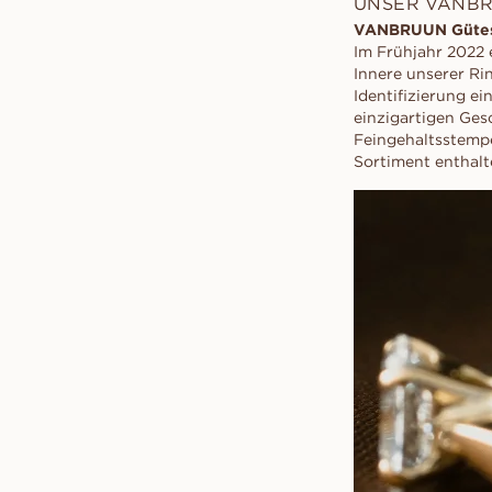
UNSER VANBR
VANBRUUN Gütes
Im Frühjahr 2022 
Innere unserer Ri
Identifizierung ei
einzigartigen Ge
Feingehaltsstempe
Sortiment enthalt