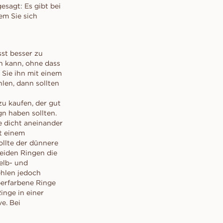
esagt: Es gibt bei
em Sie sich
sst besser zu
n kann, ohne dass
 Sie ihn mit einem
len, dann sollten
u kaufen, der gut
gn haben sollten.
ie dicht aneinander
it einem
ollte der dünnere
eiden Ringen die
elb- und
ehlen jedoch
berfarbene Ringe
nge in einer
e. Bei