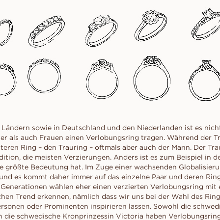
liff
schliff
Childhood Kollektion
d
um Ihre perfekte G
M
EN
ERST DER A
inzess-
Radiant-
Kaufratgeber
RATGEBER
AUSWAHL
liff
schliff
Diamanten-Ratgeber
Leihen Sie sich f
Diamant-Ratgeber
al- schliff
Herz- schliff
einen Platzhalter-
Fluoreszenz
Sie den echten Ri
scher-
Marquise-
ENTDECKEN SIE ALLE EDITORIALS
nach dem „Ja“.
hliff
Schliff
Diamant-Zertifikat
Wie Sie Ihren Diamanten
optisch größer wirken lassen
Politur eines Diamanten
 Ländern sowie in Deutschland und den Niederlanden ist es nic
er als auch Frauen einen Verlobungsring tragen. Während der
teren Ring – den Trauring – oftmals aber auch der Mann. Der Trau
ition, die meisten Verzierungen. Anders ist es zum Beispiel in 
ie größte Bedeutung hat. Im Zuge einer wachsenden Globalisier
 und es kommt daher immer auf das einzelne Paar und deren Ring
 Generationen wählen eher einen verzierten Verlobungsring mit 
chen Trend erkennen, nämlich dass wir uns bei der Wahl des Rin
sonen oder Prominenten inspirieren lassen. Sowohl die schwedi
h die schwedische Kronprinzessin Victoria haben Verlobungsrin