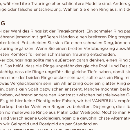
 während ihre Trauringe eher schlichtere Modelle sind. Anders g
tige oder falsche Entscheidung. Wählen Sie einen Ring aus, mit d
NG
i der Wahl des Rings ist der Tragekomfort. Ein schmaler Ring pa
ährend jemand mit größeren Händen einen breiteren Ring trage
ter leidet. Entscheiden Sie sich für einen schmalen Ring, können
rauring ergänzen. Wenn Sie einen breiten Verlobungsring auswäh
besten Komfort für einen schmaleren Trauring entscheiden.
Verlobungsrings sollte man außerdem daran denken, einen Ring z
. Das heißt, dass die Ringe ungefähr das gleiche Profil und Desi
ichtig, dass die Ringe ungefähr die gleiche Tiefe haben, damit s
n einer der beiden Ringe dicker sein darf, sollte das ein Ring m
was Vergleichbarem sein. Ein Allianzring oder ein glatter Ring s
in, damit kein Spalt dazwischen entsteht. Manche möchten bei b
l haben, während andere den Kontrast zwischen beispielsweise G
s gibt hier keine Richtig oder Falsch, wir bei VANBRUUN empf
terkopf bei der Wahl von Ringen zu behalten. Diejenigen, die sil
n normalerweise Ringe aus Platin oder Weißgold. Möchte man Ri
sind verschiedene Goldlegierungen die gewöhnlichste Alternativ
wir Gelbgold und Roségold an per Standard an.