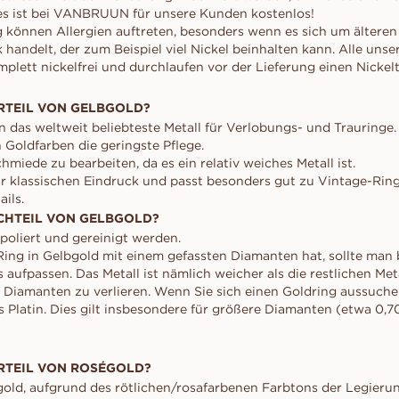
es ist bei VANBRUUN für unsere Kunden kostenlos!
 können Allergien auftreten, besonders wenn es sich um älteren
andelt, der zum Beispiel viel Nickel beinhalten kann. Alle un
mplett nickelfrei und durchlaufen vor der Lieferung einen Nickelt
RTEIL VON GELBGOLD?
n das weltweit beliebteste Metall für Verlobungs- und Trauringe.
 Goldfarben die geringste Pflege.
hmiede zu bearbeiten, da es ein relativ weiches Metall ist.
r klassischen Eindruck und passt besonders gut zu Vintage-Rin
ails.
CHTEIL VON GELBGOLD?
poliert und gereinigt werden.
ng in Gelbgold mit einem gefassten Diamanten hat, sollte man 
aufpassen. Das Metall ist nämlich weicher als die restlichen Met
n Diamanten zu verlieren. Wenn Sie sich einen Goldring aussuche
 Platin. Dies gilt insbesondere für größere Diamanten (etwa 0,7
RTEIL VON ROSÉGOLD?
gold, aufgrund des rötlichen/rosafarbenen Farbtons der Legierun