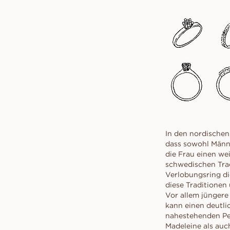
Angebot anfordern
sch
VANBRUUN ♡ Childhoo
VOR DEM KAUFEN ANPROBIER
Konfliktfreie Diamanten
collection
Angebot anfordern
Pr
So funktioniert's
sch
EDITORIAL
So funktioniert's
Ov
As
Sc
In den nordischen
dass sowohl Männ
die Frau einen wei
schwedischen Trad
Verlobungsring d
diese Traditionen
Vor allem jüngere
kann einen deutli
nahestehenden Per
Madeleine als auc