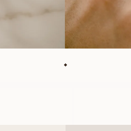
CELESTE
NAOMI
AUS
AUS
USD
920
USD
380