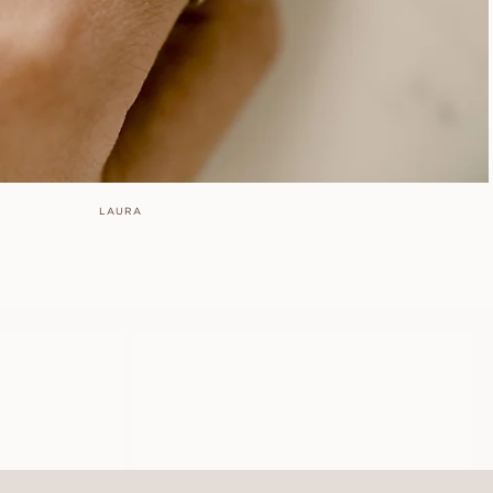
LAURA
ANGELICA
AUS
USD
1,040