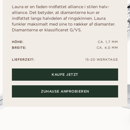
liff
schliff
Childhood Kollektion
d
um Ihre perfekte G
M
EN
ERST DER A
Laura er en faden-indfattet alliance i stilen halv-
inzess-
Radiant-
Kaufratgeber
RATGEBER
AUSWAHL
alliance. Det betyder, at diamanterne kun er
liff
schliff
Diamanten-Ratgeber
indfattet langs halvdelen af ringskinnen. Laura
Leihen Sie sich f
Diamant-Ratgeber
al- schliff
Herz- schliff
funkler maksimalt med sine to rækker af diamanter.
einen Platzhalter-
Fluoreszenz
Sie den echten Ri
Diamanterne er klassificeret G/VS.
scher-
Marquise-
ENTDECKEN SIE ALLE EDITORIALS
nach dem „Ja“.
hliff
Schliff
Diamant-Zertifikat
HÖHE:
CA. 1,7 MM
Wie Sie Ihren Diamanten
BREITE:
CA. 4,0 MM
optisch größer wirken lassen
Politur eines Diamanten
LIEFERZEIT:
15-20 WERKTAGE
KAUFE JETZT
ZUHAUSE ANPROBIEREN