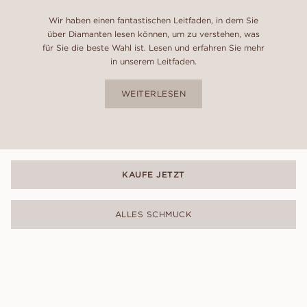
Wir haben einen fantastischen Leitfaden, in dem Sie
über Diamanten lesen können, um zu verstehen, was
für Sie die beste Wahl ist. Lesen und erfahren Sie mehr
in unserem Leitfaden.
WEITERLESEN
KAUFE JETZT
ALLES SCHMUCK