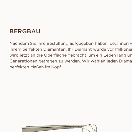
Angebot anfordern
sch
VANBRUUN ♡ Childhoo
VOR DEM KAUFEN ANPROBIER
Konfliktfreie Diamanten
collection
Angebot anfordern
Pr
So funktioniert's
sch
EDITORIAL
So funktioniert's
Ov
BERGBAU
As
Sc
Nachdem Sie Ihre Bestellung aufgegeben haben, beginnen w
Ihrem perfekten Diamanten. Ihr Diamant wurde vor Million
wird jetzt an die Oberfläche gebracht, um ein Leben lang u
Generationen getragen zu werden. Wir wählen jeden Diaman
perfekten Maßen im Kopf.