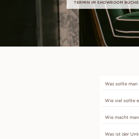
TERMIN IM SHOWROOM BUCH
Was sollte man 
Als Hochzeitsg
Wie viel sollte
definierten Dr
stets die rich
Der Preis eine
feierlichen An
Wie macht man 
Diamanten erhe
saisonal passe
dass der Ring 
Brautpaar die
Es gibt keinen
Faktoren den P
Was ist der Un
Sie
hier
.
Ansatz: Sie be