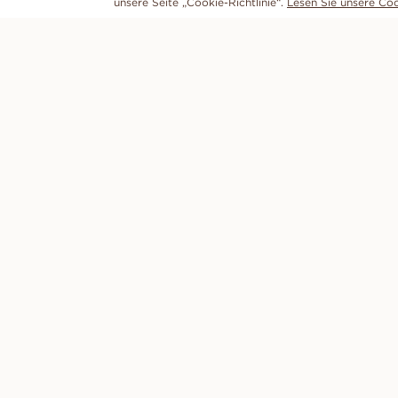
unsere Seite „Cookie-Richtlinie“.
Lesen Sie unsere Cook
ENTDECKEN
VANBRUUN
Verlobungsringe
Kontakt
Trauringe
Unsere Geschichte