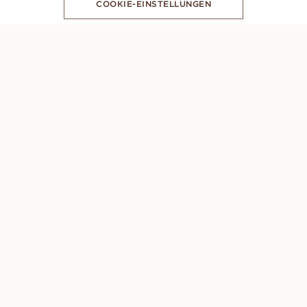
COOKIE-EINSTELLUNGEN
ABONNIERE UNSEREN NEWSLETTER
PERSÖNLICHE BERATUNG
Montag – Sonntag: 8AM - 10PM (GMT +1)
+46 33 400 60 70