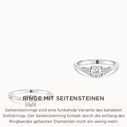
USD
1,220
USD
1,710
GLORIA
FLEUR
AUS
AUS
USD
1,550
USD
1,000
FRANKIE
AUS
USD
940
RINGE MIT SEITENSTEINEN
Seitensteinringe sind eine funkelnde Variante des beliebten
Solitärrings. Der Seitensteinring funkelt durch die entlang des
Ringbandes gefassten Diamanten noch ein wenig mehr.