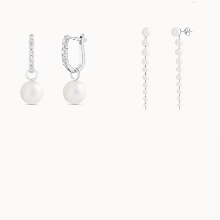
POLLY
PEGGY
AUS
AUS
USD
1,330
USD
690