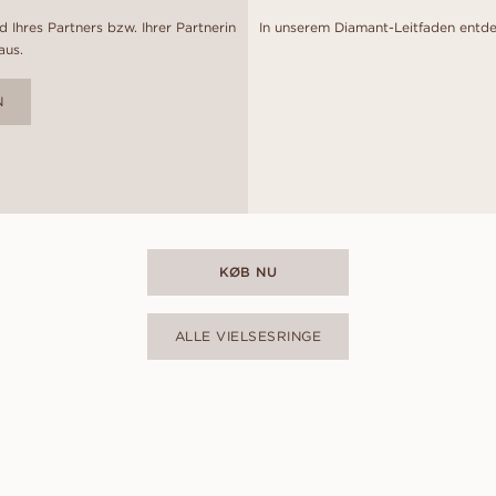
 Ihres Partners bzw. Ihrer Partnerin
In unserem Diamant-Leitfaden entde
aus.
N
KØB NU
ALLE VIELSESRINGE