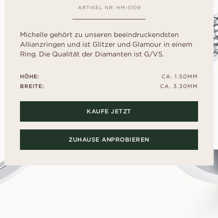
liff
schliff
Childhood Kollektion
d
um Ihre perfekte G
ARTIKEL NR: HM-S109
M
EN
ERST DER A
inzess-
Radiant-
Kaufratgeber
RATGEBER
AUSWAHL
liff
schliff
Diamanten-Ratgeber
Leihen Sie sich f
Michelle gehört zu unseren beeindruckendsten
Diamant-Ratgeber
al- schliff
Herz- schliff
einen Platzhalter-
Allianzringen und ist Glitzer und Glamour in einem
Fluoreszenz
Sie den echten Ri
scher-
Marquise-
Ring. Die Qualität der Diamanten ist G/VS.
ENTDECKEN SIE ALLE EDITORIALS
nach dem „Ja“.
hliff
Schliff
Diamant-Zertifikat
Wie Sie Ihren Diamanten
HÖHE:
CA. 1.50MM
optisch größer wirken lassen
BREITE:
CA. 3.30MM
Politur eines Diamanten
KAUFE JETZT
ZUHAUSE ANPROBIEREN