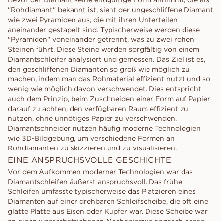
Bevor der Diamant seine endgültige Form annimmt, die als
"Rohdiamant" bekannt ist, sieht der ungeschliffene Diamant
wie zwei Pyramiden aus, die mit ihren Unterteilen
aneinander gestapelt sind. Typischerweise werden diese
"Pyramiden" voneinander getrennt, was zu zwei rohen
Steinen führt. Diese Steine werden sorgfältig von einem
Diamantschleifer analysiert und gemessen. Das Ziel ist es,
den geschliffenen Diamanten so groß wie möglich zu
machen, indem man das Rohmaterial effizient nutzt und so
wenig wie möglich davon verschwendet. Dies entspricht
auch dem Prinzip, beim Zuschneiden einer Form auf Papier
darauf zu achten, den verfügbaren Raum effizient zu
nutzen, ohne unnötiges Papier zu verschwenden.
Diamantschneider nutzen häufig moderne Technologien
wie 3D-Bildgebung, um verschiedene Formen an
Rohdiamanten zu skizzieren und zu visualisieren.
EINE ANSPRUCHSVOLLE GESCHICHTE
Vor dem Aufkommen moderner Technologien war das
Diamantschleifen äußerst anspruchsvoll. Das frühe
Schleifen umfasste typischerweise das Platzieren eines
Diamanten auf einer drehbaren Schleifscheibe, die oft eine
glatte Platte aus Eisen oder Kupfer war. Diese Scheibe war