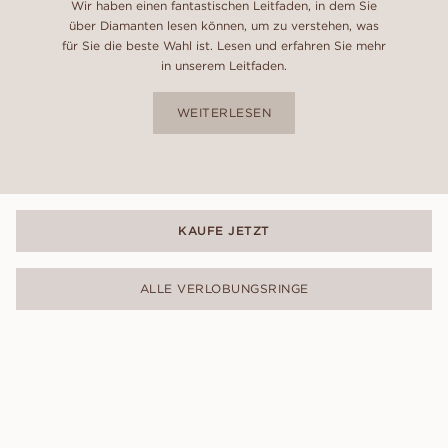
Wir haben einen fantastischen Leitfaden, in dem Sie
über Diamanten lesen können, um zu verstehen, was
für Sie die beste Wahl ist. Lesen und erfahren Sie mehr
in unserem Leitfaden.
WEITERLESEN
KAUFE JETZT
ALLE VERLOBUNGSRINGE