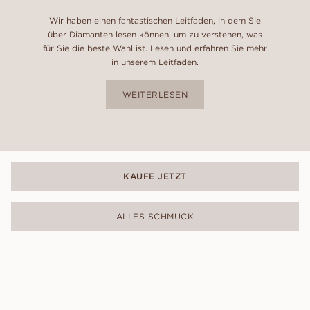
Wir haben einen fantastischen Leitfaden, in dem Sie
über Diamanten lesen können, um zu verstehen, was
für Sie die beste Wahl ist. Lesen und erfahren Sie mehr
in unserem Leitfaden.
WEITERLESEN
KAUFE JETZT
ALLES SCHMUCK