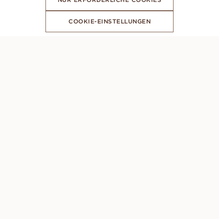
COOKIE-EINSTELLUNGEN
ABONNIERE UNSEREN NEWSLETTER
PERSÖNLICHE BERATUNG
Montag – Sonntag: 8AM - 10PM (GMT +1)