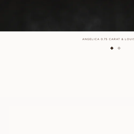
ANGELICA 0.75 CARAT & LOUI
ANGELICA
AUS
USD
1,040