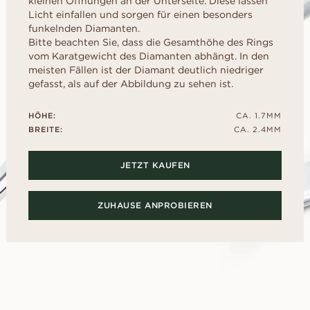
kleinen Öffnungen an der Unterseite. Diese lassen
liff
schliff
Childhood Kollektion
d
um Ihre perfekte G
M
Licht einfallen und sorgen für einen besonders
EN
ERST DER A
inzess-
Radiant-
Kaufratgeber
RATGEBER
funkelnden Diamanten.
AUSWAHL
liff
schliff
Bitte beachten Sie, dass die Gesamthöhe des Rings
Diamanten-Ratgeber
Leihen Sie sich f
Diamant-Ratgeber
al- schliff
Herz- schliff
vom Karatgewicht des Diamanten abhängt. In den
einen Platzhalter-
meisten Fällen ist der Diamant deutlich niedriger
Fluoreszenz
Sie den echten Ri
scher-
Marquise-
ENTDECKEN SIE ALLE EDITORIALS
gefasst, als auf der Abbildung zu sehen ist.
nach dem „Ja“.
hliff
Schliff
Diamant-Zertifikat
Wie Sie Ihren Diamanten
HÖHE:
CA. 1.7MM
optisch größer wirken lassen
BREITE:
CA. 2.4MM
Politur eines Diamanten
JETZT KAUFEN
ZUHAUSE ANPROBIEREN