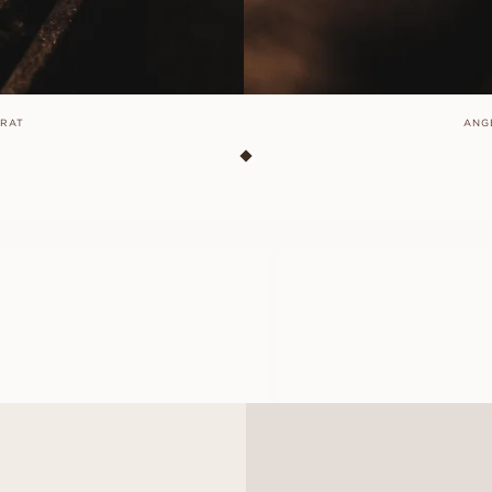
ARAT
ANG
OLIVIA
LINNEA
AUS
AUS
USD
470
USD
3,690