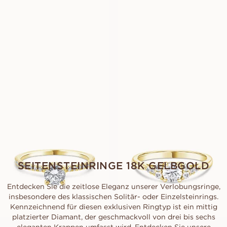
HANNA
GLORIA
AUS
AUS
EUR
1.950
EUR
1.780
FLORINE
FLEUR
AUS
AUS
EUR
1.250
EUR
1.290
SEITENSTEINRINGE 18K GELBGOLD
Entdecken Sie die zeitlose Eleganz unserer Verlobungsringe,
insbesondere des klassischen Solitär- oder Einzelsteinrings.
Kennzeichnend für diesen exklusiven Ringtyp ist ein mittig
platzierter Diamant, der geschmackvoll von drei bis sechs