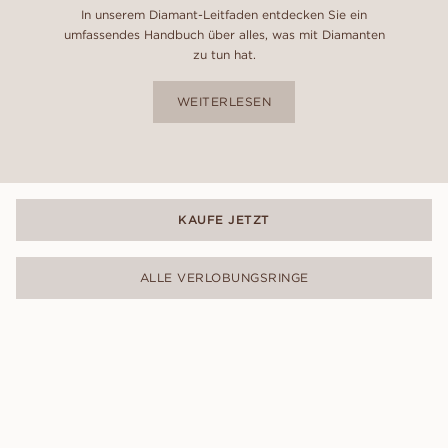
In unserem Diamant-Leitfaden entdecken Sie ein
umfassendes Handbuch über alles, was mit Diamanten
zu tun hat.
WEITERLESEN
KAUFE JETZT
ALLE VERLOBUNGSRINGE