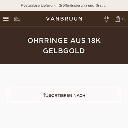
Kostenlose Lieferung, Größenänderung und Gravur.
OHRRINGE AUS 18K
GELBGOLD
SORTIEREN NACH
PAMELA
FRANCES
AUS
AUS
EUR
450
EUR
2.770