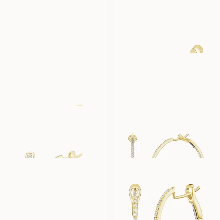
STEPHANIE
PEONY
AUS
AUS
EUR
1.130
EUR
1.370
POPPY
SUZANNE
AUS
AUS
EUR
1.630
EUR
450
CARA PETITE
CARA GRANDE
AUS
AUS
EUR
3.420
EUR
8.060
CARA MINIME
CAMILLE
AUS
AUS
EUR
2.550
EUR
4.070
SIRI