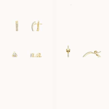
AMELIE
SIENNA
AUS
AUS
EUR
5.350
EUR
450
YASMINE
CARA MOYENNE
AUS
AUS
EUR
3.530
EUR
5.510
TULIPE
THILDE
AUS
AUS
EUR
2.270
EUR
450
STELLA
MARIANNE
AUS
AUS
EUR
450
EUR
450