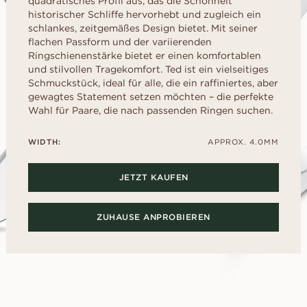
quadratisches Profil aus, das die Schönheit
liff
schliff
Childhood Kollektion
d
um Ihre perfekte G
M
historischer Schliffe hervorhebt und zugleich ein
EN
ERST DER A
inzess-
Radiant-
Kaufratgeber
RATGEBER
schlankes, zeitgemäßes Design bietet. Mit seiner
AUSWAHL
liff
schliff
flachen Passform und der variierenden
Diamanten-Ratgeber
Leihen Sie sich f
Diamant-Ratgeber
al- schliff
Herz- schliff
Ringschienenstärke bietet er einen komfortablen
einen Platzhalter-
und stilvollen Tragekomfort. Ted ist ein vielseitiges
Fluoreszenz
Sie den echten Ri
scher-
Marquise-
ENTDECKEN SIE ALLE EDITORIALS
Schmuckstück, ideal für alle, die ein raffiniertes, aber
nach dem „Ja“.
hliff
Schliff
Diamant-Zertifikat
gewagtes Statement setzen möchten – die perfekte
Wie Sie Ihren Diamanten
Wahl für Paare, die nach passenden Ringen suchen.
optisch größer wirken lassen
Politur eines Diamanten
WIDTH:
APPROX. 4.0MM
JETZT KAUFEN
ZUHAUSE ANPROBIEREN