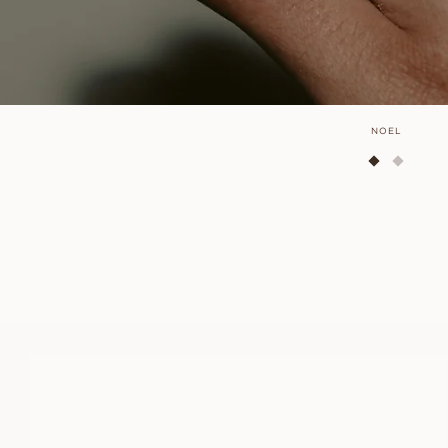
NOEL
COMO
AUS
EUR
2.230