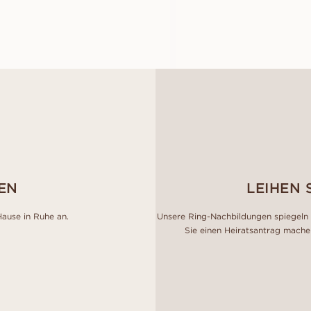
CLEO
CLARA
AUS
AUS
EUR
1.000
EUR
1.050
EN
LEIHEN 
Hause in Ruhe an.
Unsere Ring-Nachbildungen spiegeln 
Sie einen Heiratsantrag mache