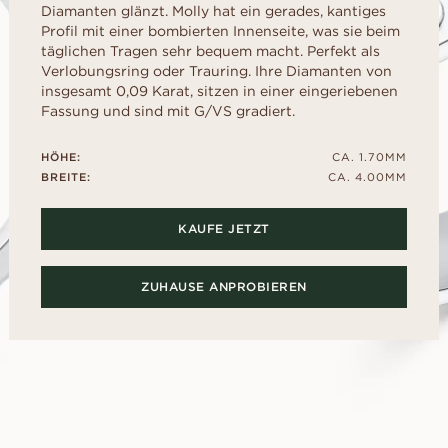
liff
schliff
Childhood Kollektion
d
Diamanten glänzt. Molly hat ein gerades, kantiges
um Ihre perfekte G
M
EN
ERST DER A
Profil mit einer bombierten Innenseite, was sie beim
inzess-
Radiant-
Kaufratgeber
RATGEBER
AUSWAHL
täglichen Tragen sehr bequem macht. Perfekt als
liff
schliff
Diamanten-Ratgeber
Leihen Sie sich f
Verlobungsring oder Trauring. Ihre Diamanten von
Diamant-Ratgeber
al- schliff
Herz- schliff
einen Platzhalter-
insgesamt 0,09 Karat, sitzen in einer eingeriebenen
Fluoreszenz
Sie den echten Ri
scher-
Marquise-
Fassung und sind mit G/VS gradiert.
ENTDECKEN SIE ALLE EDITORIALS
nach dem „Ja“.
hliff
Schliff
Diamant-Zertifikat
Wie Sie Ihren Diamanten
HÖHE:
CA. 1.70MM
optisch größer wirken lassen
BREITE:
CA. 4.00MM
Politur eines Diamanten
KAUFE JETZT
ZUHAUSE ANPROBIEREN