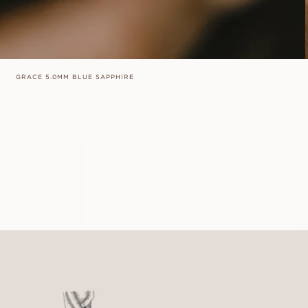
GRACE 5.0MM BLUE SAPPHIRE
ALMA
AUS
EUR
520