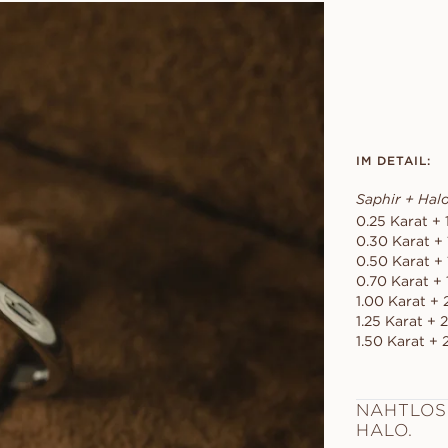
IM DETAIL:
Saphir + Hal
0.25 Karat + 
0.30 Karat +
0.50 Karat +
0.70 Karat + 
1.00 Karat +
1.25 Karat + 
1.50 Karat + 
NAHTLOS
HALO.