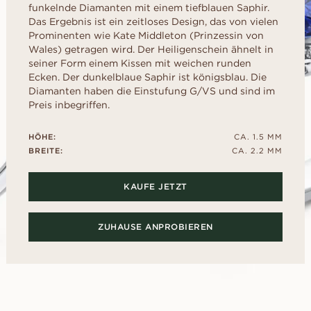
liff
schliff
Childhood Kollektion
d
funkelnde Diamanten mit einem tiefblauen Saphir.
um Ihre perfekte G
M
EN
ERST DER A
Das Ergebnis ist ein zeitloses Design, das von vielen
inzess-
Radiant-
Kaufratgeber
RATGEBER
AUSWAHL
Prominenten wie Kate Middleton (Prinzessin von
liff
schliff
Diamanten-Ratgeber
Leihen Sie sich f
Wales) getragen wird. Der Heiligenschein ähnelt in
Diamant-Ratgeber
al- schliff
Herz- schliff
einen Platzhalter-
seiner Form einem Kissen mit weichen runden
Fluoreszenz
Sie den echten Ri
scher-
Marquise-
Ecken. Der dunkelblaue Saphir ist königsblau. Die
ENTDECKEN SIE ALLE EDITORIALS
nach dem „Ja“.
hliff
Schliff
Diamant-Zertifikat
Diamanten haben die Einstufung G/VS und sind im
Preis inbegriffen.
Wie Sie Ihren Diamanten
optisch größer wirken lassen
HÖHE:
CA. 1.5 MM
Politur eines Diamanten
BREITE:
CA. 2.2 MM
KAUFE JETZT
ZUHAUSE ANPROBIEREN