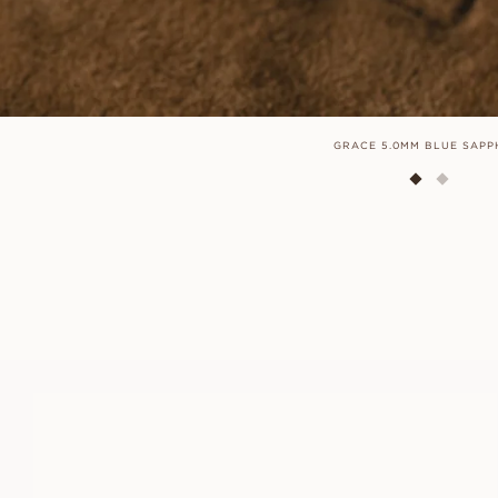
GRACE 5.0MM BLUE SAPP
EBBA
AUS
EUR
1.420