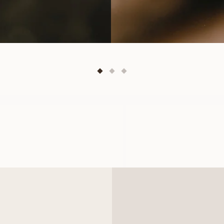
LOUISE
LINNEA
AUS
AUS
EUR
990
EUR
850