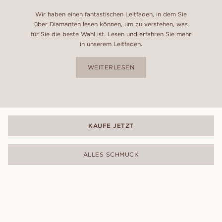
Wir haben einen fantastischen Leitfaden, in dem Sie
über Diamanten lesen können, um zu verstehen, was
für Sie die beste Wahl ist. Lesen und erfahren Sie mehr
in unserem Leitfaden.
WEITERLESEN
KAUFE JETZT
ALLES SCHMUCK