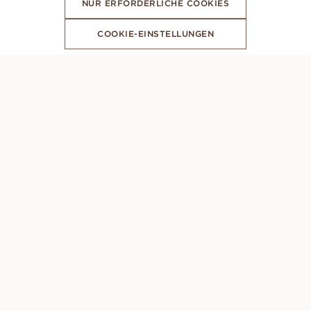
NUR ERFORDERLICHE COOKIES
COOKIE-EINSTELLUNGEN
ABONNIERE UNSEREN NEWSLETTER
PERSÖNLICHE BERATUNG
Montag – Sonntag: 8AM - 10PM (GMT +1)