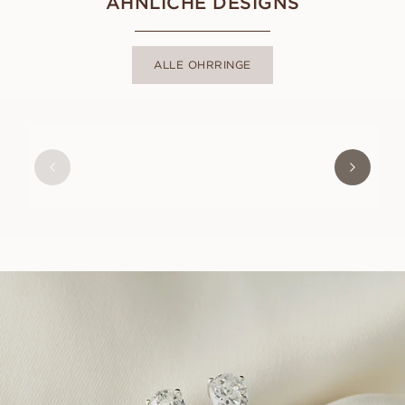
ÄHNLICHE DESIGNS
ALLE OHRRINGE
SUZANNE
AUS
EUR
440