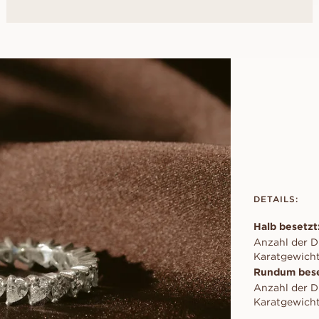
DETAILS:
Halb besetzt:
Anzahl der D
Karatgewicht 
Rundum bese
Anzahl der D
Karatgewicht 