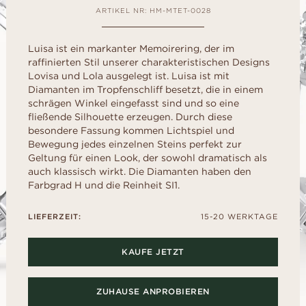
liff
schliff
Childhood Kollektion
d
um Ihre perfekte G
ARTIKEL NR: HM-MTET-0028
M
EN
ERST DER A
inzess-
Radiant-
Kaufratgeber
RATGEBER
AUSWAHL
liff
schliff
Diamanten-Ratgeber
Leihen Sie sich f
Luisa ist ein markanter Memoirering, der im
Diamant-Ratgeber
al- schliff
Herz- schliff
einen Platzhalter-
raffinierten Stil unserer charakteristischen Designs
Fluoreszenz
Sie den echten Ri
scher-
Marquise-
Lovisa und Lola ausgelegt ist. Luisa ist mit
ENTDECKEN SIE ALLE EDITORIALS
nach dem „Ja“.
hliff
Schliff
Diamant-Zertifikat
Diamanten im Tropfenschliff besetzt, die in einem
schrägen Winkel eingefasst sind und so eine
Wie Sie Ihren Diamanten
fließende Silhouette erzeugen. Durch diese
optisch größer wirken lassen
besondere Fassung kommen Lichtspiel und
Politur eines Diamanten
Bewegung jedes einzelnen Steins perfekt zur
Geltung für einen Look, der sowohl dramatisch als
auch klassisch wirkt. Die Diamanten haben den
Farbgrad H und die Reinheit SI1.
LIEFERZEIT:
15-20 WERKTAGE
KAUFE JETZT
ZUHAUSE ANPROBIEREN