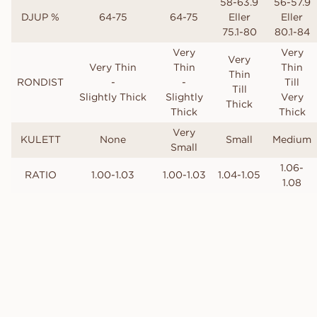
58-63.9
56-57.9
DJUP %
64-75
64-75
Eller
Eller
75.1-80
80.1-84
Very
Very
Very
Very Thin
Thin
Thin
Thin
RONDIST
-
-
Till
Till
Slightly Thick
Slightly
Very
Thick
Thick
Thick
Very
KULETT
None
Small
Medium
Small
1.06-
RATIO
1.00-1.03
1.00-1.03
1.04-1.05
1.08