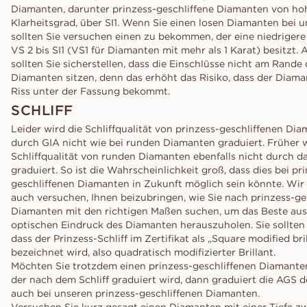
Diamanten, darunter prinzess-geschliffene Diamanten von h
Klarheitsgrad, über SI1. Wenn Sie einen losen Diamanten bei u
sollten Sie versuchen einen zu bekommen, der eine niedrigere 
VS 2 bis SI1 (VS1 für Diamanten mit mehr als 1 Karat) besitzt
sollten Sie sicherstellen, dass die Einschlüsse nicht am Rande
Diamanten sitzen, denn das erhöht das Risiko, dass der Diama
Riss unter der Fassung bekommt.
SCHLIFF
Leider wird die Schliffqualität von prinzess-geschliffenen Di
durch GIA nicht wie bei runden Diamanten graduiert. Früher 
Schliffqualität von runden Diamanten ebenfalls nicht durch d
graduiert. So ist die Wahrscheinlichkeit groß, dass dies bei pr
geschliffenen Diamanten in Zukunft möglich sein könnte. Wi
auch versuchen, Ihnen beizubringen, wie Sie nach prinzess-ge
Diamanten mit den richtigen Maßen suchen, um das Beste au
optischen Eindruck des Diamanten herauszuholen. Sie sollten
dass der Prinzess-Schliff im Zertifikat als „Square modified bril
bezeichnet wird, also quadratisch modifizierter Brillant.
Möchten Sie trotzdem einen prinzess-geschliffenen Diamante
der nach dem Schliff graduiert wird, dann graduiert die AGS d
auch bei unseren prinzess-geschliffenen Diamanten.
Versuchen Sie kurz gesagt einen Diamanten mit einer Tiefe z