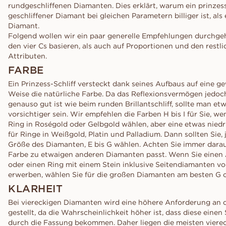
rundgeschliffenen Diamanten. Dies erklärt, warum ein prinzes
geschliffener Diamant bei gleichen Parametern billiger ist, als
Diamant.
Folgend wollen wir ein paar generelle Empfehlungen durchgeh
den vier Cs basieren, als auch auf Proportionen und den restl
Attributen.
FARBE
Ein Prinzess-Schliff versteckt dank seines Aufbaus auf eine g
Weise die natürliche Farbe. Da das Reflexionsvermögen jedoc
genauso gut ist wie beim runden Brillantschliff, sollte man et
vorsichtiger sein. Wir empfehlen die Farben H bis I für Sie, we
Ring in Roségold oder Gelbgold wählen, aber eine etwas niedr
für Ringe in Weißgold, Platin und Palladium. Dann sollten Sie, 
Größe des Diamanten, E bis G wählen. Achten Sie immer darauf
Farbe zu etwaigen anderen Diamanten passt. Wenn Sie einen 
oder einen Ring mit einem Stein inklusive Seitendiamanten v
erwerben, wählen Sie für die großen Diamanten am besten G 
KLARHEIT
Bei viereckigen Diamanten wird eine höhere Anforderung an d
gestellt, da die Wahrscheinlichkeit höher ist, dass diese einen
durch die Fassung bekommen. Daher liegen die meisten viere