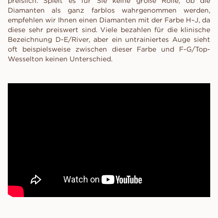
preislich. Spielt es für Sie keine große Rolle, ob die
Diamanten als ganz farblos wahrgenommen werden,
empfehlen wir Ihnen einen Diamanten mit der Farbe H–J, da
diese sehr preiswert sind. Viele bezahlen für die klinische
Bezeichnung D-E/River, aber ein untrainiertes Auge sieht
oft beispielsweise zwischen dieser Farbe und F-G/Top-
Wesselton keinen Unterschied.