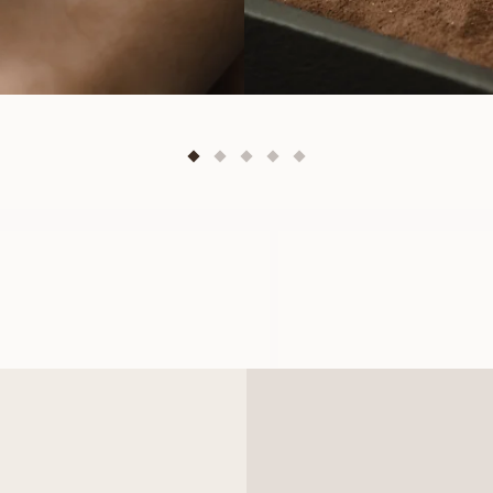
LUNA
MARIE
AUS
AUS
EUR
1.220
EUR
530