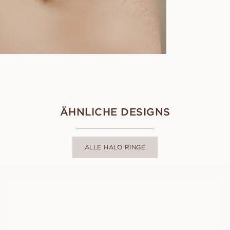
ÄHNLICHE DESIGNS
ALLE HALO RINGE
GRAZIA
AUS
EUR
1.180