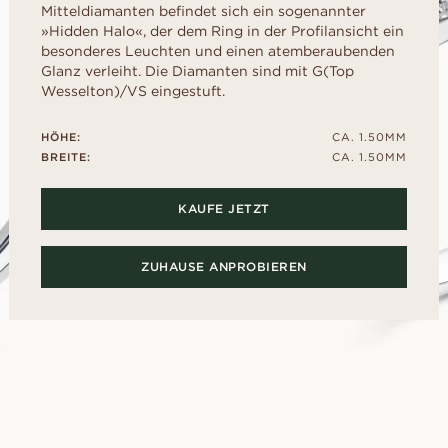
liff
schliff
Childhood Kollektion
d
Mitteldiamanten befindet sich ein sogenannter
um Ihre perfekte G
M
EN
ERST DER A
»Hidden Halo«, der dem Ring in der Profilansicht ein
inzess-
Radiant-
Kaufratgeber
RATGEBER
AUSWAHL
besonderes Leuchten und einen atemberaubenden
liff
schliff
Diamanten-Ratgeber
Leihen Sie sich f
Glanz verleiht. Die Diamanten sind mit G(Top
Diamant-Ratgeber
al- schliff
Herz- schliff
einen Platzhalter-
Wesselton)/VS eingestuft.
Fluoreszenz
Sie den echten Ri
scher-
Marquise-
ENTDECKEN SIE ALLE EDITORIALS
nach dem „Ja“.
hliff
Schliff
Diamant-Zertifikat
HÖHE:
CA. 1.50MM
Wie Sie Ihren Diamanten
BREITE:
CA. 1.50MM
optisch größer wirken lassen
Politur eines Diamanten
KAUFE JETZT
ZUHAUSE ANPROBIEREN