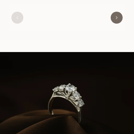
VERA
AUS
EUR
1.180