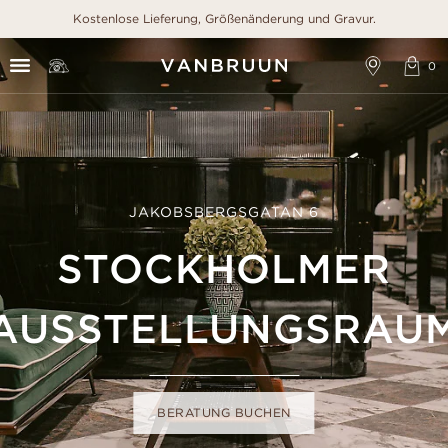
Kostenlose Lieferung, Größenänderung und Gravur.
JAKOBSBERGSGATAN 6
STOCKHOLMER
AUSSTELLUNGSRAU
BERATUNG BUCHEN