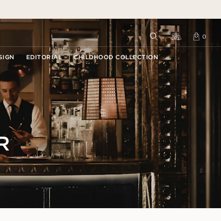
SIGN
EDITORIAL
CHILDHOOD COLLECTION
SCHEIDUNG
SCHEIDUNG
IE DAS
ACH DEM KAUF & SERVICE
BENÖTIGEN SIE WEITERE
BEVOR SIE SICH ENTSCHEIDEN
KONTAKT AUFNEHMEN
KONTAKT AUFNEHMEN
N
N
E GESCHENK
UNTERSTÜTZUNG?
VANBRUUN SPA
BESUCHEN SIE UNSEREN
BESUCHEN SIE UNSEREN
BESUCHEN SIE UNSEREN
htsgeschenke
SHOWROOM
SHOWROOM
SHOWROOM
BESUCHEN SIE UNSEREN
NPROBIEREN
NPROBIEREN
UMTAUSCH
SHOWROOM
e zur Geburt
Wir helfen Ihnen, das perfekte
Probieren Sie Ringe persönlich mit
Probieren Sie Ringe persönlich mit
R
Ringe für 3 Tage
her? Leihen Sie
Schmuckstück zu finden. Entdecken
einem unserer Experten an. So
einem unserer Experten an. So
Die Wahl des richtigen Diamanten bringt
REKLAMATION
abe
dlich.
 Tage aus und
Sie unseren Schmuck persönlich
finden die meisten unserer Kunden
finden die meisten unserer Kunden
viele Entscheidungen mit sich. Unsere
anz entspannt von
zusammen mit einem unserer Experten.
den perfekten Ring.
den perfekten Ring.
ke zum Abschluss
Spezialisten stehen Ihnen zur Seite, um Sie
RÜCKSENDUNG
bei jedem Schritt kompetent zu begleiten.
RING PERFEKT
AS FUNKELN
THE VANBRUUN WAY
S SCHENKEN
TERMIN BUCHEN →
TERMIN BUCHEN →
TERMIN BUCHEN →
DIAMANT-UPGRADES
RING PERFEKT
TERMIN VEREINBAREN →
enlose
ENTDECKEN SIE DIE
ie die Meilensteine ​​des
Honeymoon plans, anniversary gifts,
kverpackung
PREISLISTE
KOLLEKTION
ns mit Schmuck und
and beyond.
 oder Musterringe,
SPRECHEN SIE MIT EINEM
SPRECHEN SIE MIT EINEM
SPRECHEN SIE MIT EINEM
ken, die wirklich etwas
röße zu finden.
enlose
kgutschein
bedeuten.
EXPERTEN
EXPERTEN
EXPERTEN
MEHR ERFAHREN
SPRECHEN SIE MIT EINEM
 oder Musterringe,