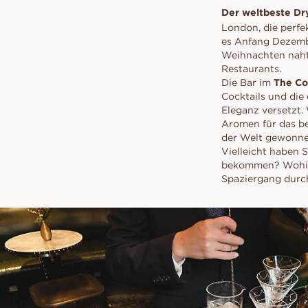
Angebot anfordern
sch
VANBRUUN ♡ Childhoo
Der weltbeste Dry
VOR DEM KAUFEN ANPROBIER
Konfliktfreie Diamanten
collection
Angebot anfordern
Pr
So funktioniert's
London, die perfek
sch
EDITORIAL
So funktioniert's
es Anfang Dezembe
Ov
Weihnachten naht.
Restaurants.
As
Die Bar im
The Co
Sc
Cocktails und die 
Eleganz versetzt.
Aromen für das be
der Welt gewonnen
Vielleicht haben 
bekommen? Wohin 
Spaziergang durch