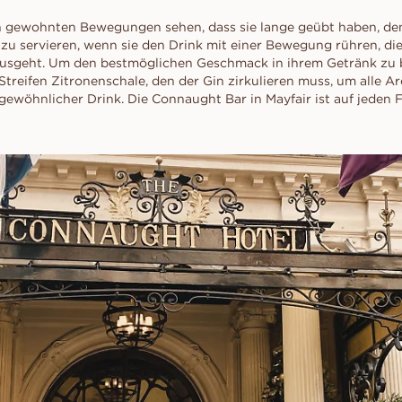
n gewohnten Bewegungen sehen, dass sie lange geübt haben, de
zu servieren, wenn sie den Drink mit einer Bewegung rühren, di
usgeht. Um den bestmöglichen Geschmack in ihrem Getränk zu
Streifen Zitronenschale, den der Gin zirkulieren muss, um alle A
rgewöhnlicher Drink. Die Connaught Bar in Mayfair ist auf jeden 