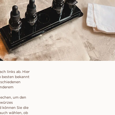
ch links ab. Hier
am besten bekannt
erschiedenen
 anderem
iechen, um den
ewürzes
d können Sie die
 auch wählen, ob