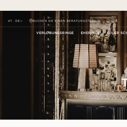
BUCHEN SIE EINEN BERATUNGSTERMIN
AT . DE
VERLOBUNGSRINGE
EHERINGE
EDLER SC
ENTDECKEN
ENTDECKEN
ENTDECKEN
DIAMANTEN FINDEN
KAUFRATGEBER
KATEGORIE
KATEGORIE
KATEGORIE
DIE 
ALLE VERLOBUNGSRINGE
ALLE EHERINGE
GESAMTES
Sc
Ringe
Solitärringe
Eternity-Ringe
METALL AUSWÄHLEN
NATÜRLICHE DIAMANTEN
SCHMUCKSORTIMENT
Ka
Ohrringe
Halo-Ringe
UNSERE BELIEBTESTEN
UNSERE BELIEBTESTEN
Schlichte Damenringe
DIAMANT AUSWÄHLEN
RINGE
RINGE
UNSER BELIEBTESTER
Fa
Halsketten
Trilogie-Ringe
SCHMUCK
LABORGEZÜCHTETE
Mehrsteinringe
EIGENES DESIGN
NEU EINGETROFFEN
NEU EINGETROFFEN
DIAMANTEN
Re
Armbänder
Ringe mit Seitenstein
NEU EINGETROFFEN
Edelsteinringe
FINDEN SIE IHRE RINGGRÖSSE
Ketten
Mehrsteinringe
NACH
UNSCHLÜSSIG BEI DER
DER PERFEKTE RING
DER HEIRATSA
Anhänger
Edelsteinringe
AUS
Schlichte Herrenringe
WAHL?
GRÖSSENTABELLE
Schlichte Herrenringe
Alles, was Sie über Diamanten und
Inspirierende Ideen und
NACH KOLLEKTION
Br
GESTALTEN SIE IHR
GRÖSSENRINGE BESTELLEN
Laborgezüchtete vs. natürliche
Verlobungsringe.
für den perfekten A
sch
Diamanten
EIGENEN RING
GESTALTEN SIE IHR
Geburtssteine
RINGGRÖSSENMESSER BESTELL
MEHR ERFAHREN
MEHR ERFAHR
Ki
EIGENEN RING
Farbige Diamanten