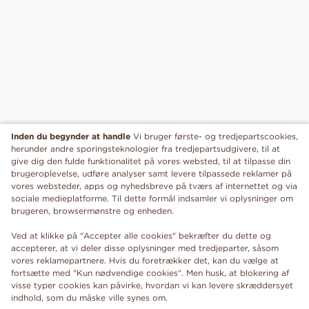
Inden du begynder at handle
Vi bruger første- og tredjepartscookies,
herunder andre sporingsteknologier fra tredjepartsudgivere, til at
give dig den fulde funktionalitet på vores websted, til at tilpasse din
brugeroplevelse, udføre analyser samt levere tilpassede reklamer på
vores websteder, apps og nyhedsbreve på tværs af internettet og via
sociale medieplatforme. Til dette formål indsamler vi oplysninger om
brugeren, browsermønstre og enheden.
Ved at klikke på "Accepter alle cookies" bekræfter du dette og
accepterer, at vi deler disse oplysninger med tredjeparter, såsom
vores reklamepartnere. Hvis du foretrækker det, kan du vælge at
fortsætte med "Kun nødvendige cookies". Men husk, at blokering af
visse typer cookies kan påvirke, hvordan vi kan levere skræddersyet
indhold, som du måske ville synes om.