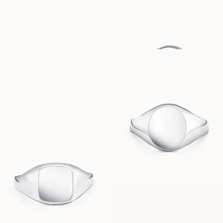
FRANK
CHARLIE
FRA
FRA
10 800
DKK
21 900
DKK
BILLIE
COMO
FRA
FRA
20 500
DKK
16 900
DKK
CAPRI
FRA
16 300
DKK