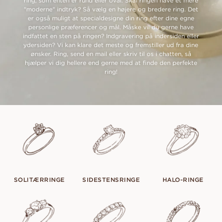
ring, som enten er rund eller oval. Skal ringen have et mere
"moderne" indtryk? Så vælg en højere og bredere ring. Det
er også muligt at specialdesigne din ring efter dine egne
personlige præferencer og mål. Måske vil du gerne have
indfattet en sten på ringen? Indgravering på indersiden eller
ydersiden? Vi kan klare det meste og fremstiller ud fra dine
ønsker. Ring, send en mail eller skriv til os i chatten, så
hjælper vi dig hellere end gerne med at finde den perfekte
ring!
SOLITÆRRINGE
SIDESTENSRINGE
HALO-RINGE