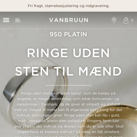
Fri fragt, størrelsesjustering og indgravering.
950 PLATIN
RINGE UDEN
STEN TIL MÆND
Ringe uden sten eller 'plain band', som de kaldes på
engelsk, er meget almindelige som både forlovelses- og
vielsesringe i Danmark, da de giver et simpelt og stilfuldt
indtryk. Valget af metal kan få afgørende betydning for det
indtryk, som ringen giver. Ringe uden sten kan fås i guld,
hvid-, rosaguld, platin eller palladium. Ringens form kan
give præcis det indtryk og design, som du er ude efter. Skal
ringen have et blødere indtryk? Så vælg en lidt smallere